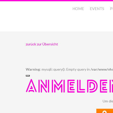
HOME
EVENTS
P
zurück zur Übersicht
Warning
: mysqli::query(): Empty query in
/var/www/vho
ANMELDE
Um die