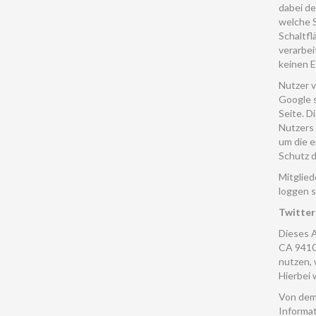
dabei de
welche 
Schaltfl
verarbei
keinen E
Nutzer v
Google s
Seite. D
Nutzers 
um die 
Schutz d
Mitglied
loggen s
Twitter 
Dieses A
CA 94103
nutzen,
Hierbei 
Von dem 
Informat