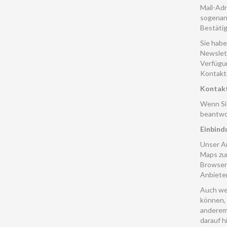
Mail-Adr
sogenann
Bestätig
Sie habe
Newslett
Verfügu
Kontaktm
Kontak
Wenn Sie
beantwor
Einbind
Unser An
Maps zur
Browser 
Anbieter
Auch wen
können, 
anderem 
darauf hi