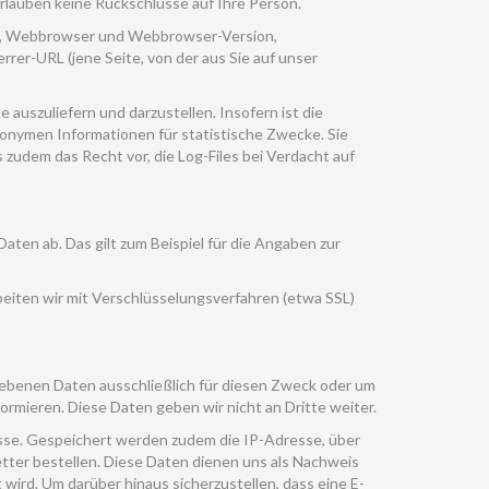
erlauben keine Rückschlüsse auf Ihre Person.
e, Webbrowser und Webbrowser-Version,
rer-URL (jene Seite, von der aus Sie auf unser
 auszuliefern und darzustellen. Insofern ist die
onymen Informationen für statistische Zwecke. Sie
zudem das Recht vor, die Log-Files bei Verdacht auf
aten ab. Das gilt zum Beispiel für die Angaben zur
beiten wir mit Verschlüsselungsverfahren (etwa SSL)
gebenen Daten ausschließlich für diesen Zweck oder um
ormieren. Diese Daten geben wir nicht an Dritte weiter.
esse. Gespeichert werden zudem die IP-Adresse, über
tter bestellen. Diese Daten dienen uns als Nachweis
wird. Um darüber hinaus sicherzustellen, dass eine E-