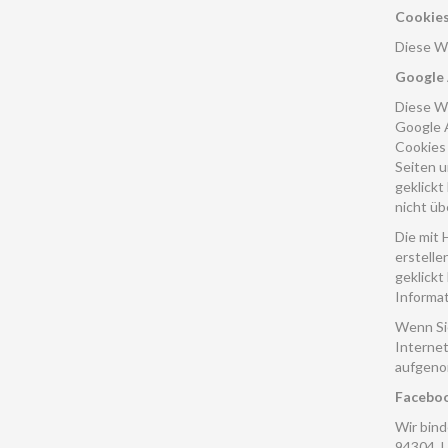
Cookie
Diese W
Google
Diese W
Google A
Cookies 
Seiten u
geklickt
nicht ü
Die mit 
erstelle
geklickt
Informat
Wenn Sie
Internet
aufgeno
Faceboo
Wir bind
94304, U