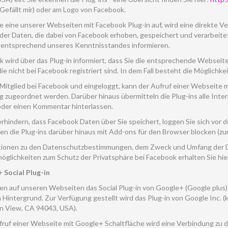
Gefällt mir) oder am Logo von Facebook.
e eine unserer Webseiten mit Facebook Plug-in auf, wird eine direkte V
er Daten, die dabei von Facebook erhoben, gespeichert und verarbeitet
h entsprechend unseres Kenntnisstandes informieren.
 wird über das Plug-in informiert, dass Sie die entsprechende Webseit
die nicht bei Facebook registriert sind. In dem Fall besteht die Möglichk
 Mitglied bei Facebook und eingeloggt, kann der Aufruf einer Webseite
g zugeordnet werden. Darüber hinaus übermitteln die Plug-ins alle Inte
oder einen Kommentar hinterlassen.
rhindern, dass Facebook Daten über Sie speichert, loggen Sie sich vor
en die Plug-ins darüber hinaus mit Add-ons für den Browser blocken (zu
tionen zu den Datenschutzbestimmungen, dem Zweck und Umfang der 
möglichkeiten zum Schutz der Privatsphäre bei Facebook erhalten Sie hi
 Social Plug-in
en auf unseren Webseiten das Social Plug-in von Google+ (Google plus)
 Hintergrund. Zur Verfügung gestellt wird das Plug-in von Google Inc. 
n View, CA 94043, USA).
ruf einer Webseite mit Google+ Schaltfläche wird eine Verbindung zu 