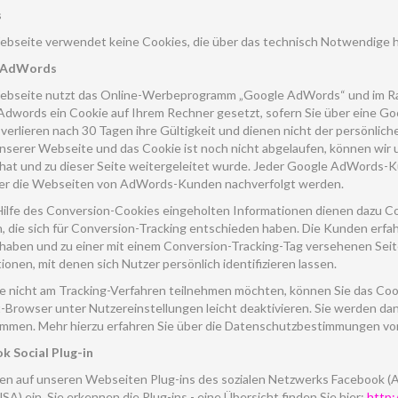
s
ebseite verwendet keine Cookies, die über das technisch Notwendige 
 AdWords
ebseite nutzt das Online-Werbeprogramm „Google AdWords“ und im Ra
dwords ein Cookie auf Ihrem Rechner gesetzt, sofern Sie über eine Go
verlieren nach 30 Tagen ihre Gültigkeit und dienen nicht der persönlic
nserer Webseite und das Cookie ist noch nicht abgelaufen, können wir 
 hat und zu dieser Seite weitergeleitet wurde. Jeder Google AdWords-K
ber die Webseiten von AdWords-Kunden nachverfolgt werden.
Hilfe des Conversion-Cookies eingeholten Informationen dienen dazu 
n, die sich für Conversion-Tracking entschieden haben. Die Kunden erfah
 haben und zu einer mit einem Conversion-Tracking-Tag versehenen Seite
ionen, mit denen sich Nutzer persönlich identifizieren lassen.
 nicht am Tracking-Verfahren teilnehmen möchten, können Sie das Coo
-Browser unter Nutzereinstellungen leicht deaktivieren. Sie werden dann
mmen. Mehr hierzu erfahren Sie über die Datenschutzbestimmungen vo
k Social Plug-in
en auf unseren Webseiten Plug-ins des sozialen Netzwerks Facebook (An
SA) ein. Sie erkennen die Plug-ins - eine Übersicht finden Sie hier:
http: