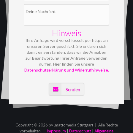
Hinweis
Ihre Anfrage wird verschlüsselt per https an
unseren Server geschickt. Sie erklären sich
damit einverstanden, dass wir die Angaben
zur Beantwortung Ihrer Anfrage verwenden
dürfen. Hier finden Sie unsere
Datenschutzerklärung und Widerrufhinweise.
Senden
Copyright © 2026 by .mattomedia Stuttgart | Alle Rechte
vorbehalten. |
Impressum
|
Datenschutz
|
Allgemeine