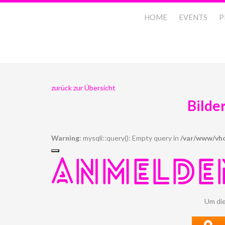
HOME
EVENTS
P
zurück zur Übersicht
Bilde
Warning
: mysqli::query(): Empty query in
/var/www/vho
ANMELDE
Um die