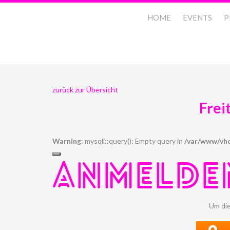
HOME
EVENTS
P
zurück zur Übersicht
Frei
Warning
: mysqli::query(): Empty query in
/var/www/vho
ANMELDE
Um die