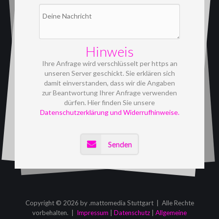
Hinweis
Ihre Anfrage wird verschlüsselt per https an
unseren Server geschickt. Sie erklären sich
damit einverstanden, dass wir die Angaben
zur Beantwortung Ihrer Anfrage verwenden
dürfen. Hier finden Sie unsere
Datenschutzerklärung und Widerrufhinweise.
Senden
Copyright © 2026 by .mattomedia Stuttgart | Alle Rechte
vorbehalten. |
Impressum
|
Datenschutz
|
Allgemeine